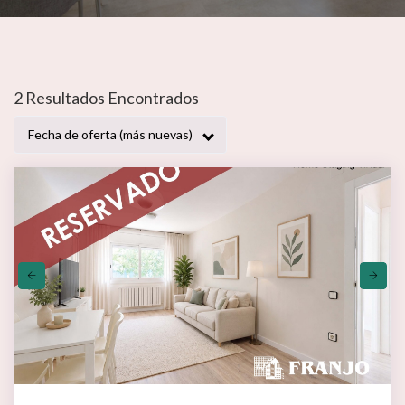
2 Venta En Barcelona Barber
2 Resultados Encontrados
Fecha de oferta (más nuevas)