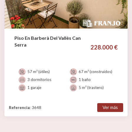
Piso En Barberà Del Vallès Can
Serra
228.000 €
57 m² (útiles)
67 m² (construidos)
3 dormitorios
1 baño
1 garaje
5 m² (trastero)
Ver más
Referencia:
3648