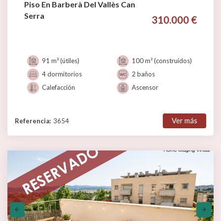
Piso En Barberà Del Vallès Can
Serra
310.000 €
91 m² (útiles)
100 m² (construidos)
4 dormitorios
2 baños
Calefacción
Ascensor
Ver más
Referencia:
3654